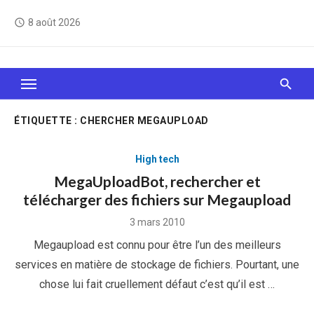
Skip
8 août 2026
access_time
to
content
Le Web, c'est comme une boîte de chocolats… On
sait jamais sur quoi on va tomber !
ÉTIQUETTE :
CHERCHER MEGAUPLOAD
High tech
MegaUploadBot, rechercher et
télécharger des fichiers sur Megaupload
Posted
3 mars 2010
on
Megaupload est connu pour être l’un des meilleurs
services en matière de stockage de fichiers. Pourtant, une
chose lui fait cruellement défaut c’est qu’il est …