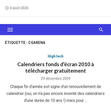
Skip
6 août 2026
access_time
to
content
Le Web, c'est comme une boîte de chocolats… On
sait jamais sur quoi on va tomber !
ÉTIQUETTE :
CGARENA
High tech
Calendriers fonds d’écran 2010 à
télécharger gratuitement
Posted
29 décembre 2009
on
Chaque fin d’année est signe d’un renouvellement de
calendrier (oui, on n’a pas encore inventé des calendriers
d’une durée de 10 ans !) mais pour …