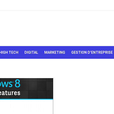
Le Web,
c'est
comme
une boîte
HIGH TECH
DIGITAL
MARKETING
GESTION D’ENTREPRISE
de
chocolats…
On sait
jamais sur
quoi on va
tomber !