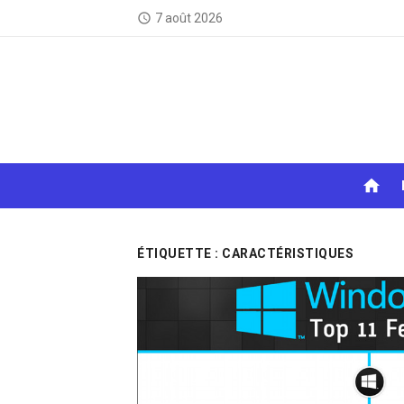
Skip
7 août 2026
access_time
to
content
home
ÉTIQUETTE :
CARACTÉRISTIQUES