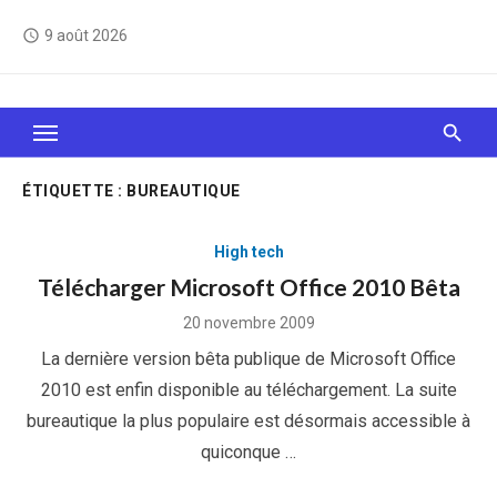
Skip
9 août 2026
access_time
to
content
Le Web, c'est comme une boîte de chocolats… On
sait jamais sur quoi on va tomber !
ÉTIQUETTE :
BUREAUTIQUE
High tech
Télécharger Microsoft Office 2010 Bêta
Posted
20 novembre 2009
on
La dernière version bêta publique de Microsoft Office
2010 est enfin disponible au téléchargement. La suite
bureautique la plus populaire est désormais accessible à
quiconque …