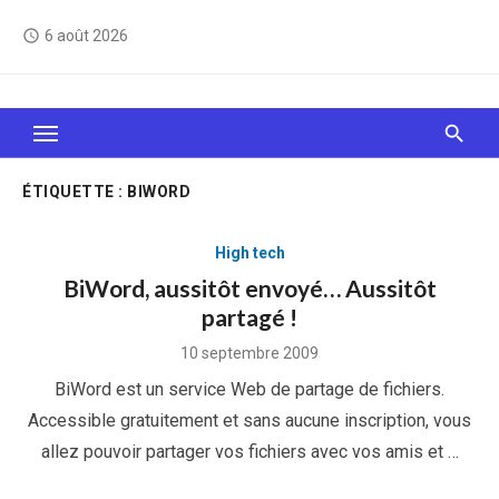
Skip
6 août 2026
access_time
to
content
Le Web, c'est comme une boîte de chocolats… On
sait jamais sur quoi on va tomber !
ÉTIQUETTE :
BIWORD
High tech
BiWord, aussitôt envoyé… Aussitôt
partagé !
Posted
10 septembre 2009
on
BiWord est un service Web de partage de fichiers.
Accessible gratuitement et sans aucune inscription, vous
allez pouvoir partager vos fichiers avec vos amis et …