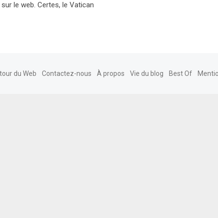
sur le web. Certes, le Vatican
tour du Web
Contactez-nous
À propos
Vie du blog
Best Of
Mentio