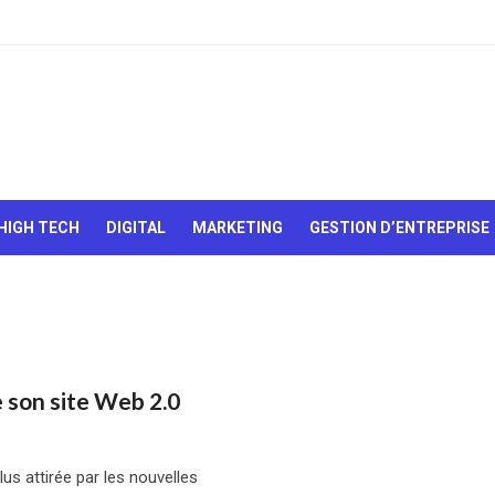
Le Web,
c'est
comme
une boîte
HIGH TECH
DIGITAL
MARKETING
GESTION D’ENTREPRISE
de
chocolats…
On sait
jamais sur
quoi on va
tomber !
 son site Web 2.0
lus attirée par les nouvelles