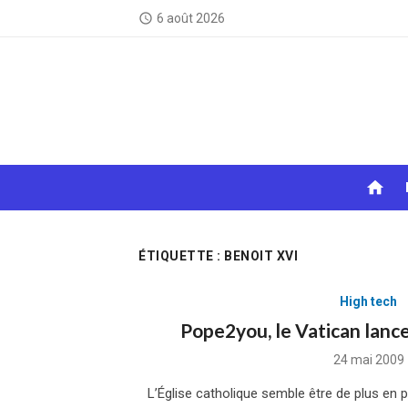
Skip
6 août 2026
access_time
to
content
home
ÉTIQUETTE :
BENOIT XVI
High tech
Pope2you, le Vatican lance
Posted
24 mai 2009
on
L’Église catholique semble être de plus en p