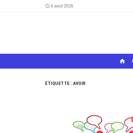
Skip
6 août 2026
access_time
to
content
home
ÉTIQUETTE :
AVOIR