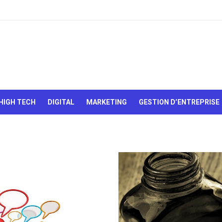
Le Web,
c'est
comme
une boîte
HIGH TECH
DIGITAL
MARKETING
GESTION D’ENTREPRISE
de
chocolats…
On sait
jamais sur
quoi on va
tomber !