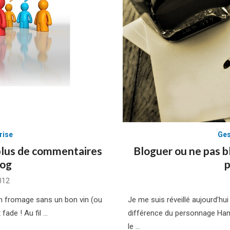
rise
Ges
 plus de commentaires
Bloguer ou ne pas bl
log
p
012
 fromage sans un bon vin (ou
Je me suis réveillé aujourd’h
fade ! Au fil …
différence du personnage Haml
le …