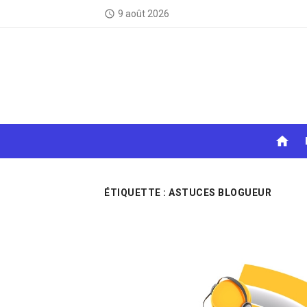
Skip
9 août 2026
access_time
to
content
home
ÉTIQUETTE :
ASTUCES BLOGUEUR