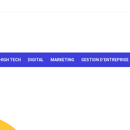
Le Web,
c'est
comme
une boîte
HIGH TECH
DIGITAL
MARKETING
GESTION D’ENTREPRISE
de
chocolats…
On sait
jamais sur
quoi on va
tomber !