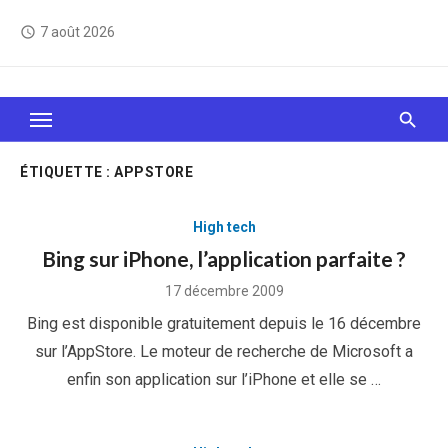
Skip
7 août 2026
access_time
to
content
Le Web, c'est comme une boîte de chocolats… On
sait jamais sur quoi on va tomber !
ÉTIQUETTE :
APPSTORE
High tech
Bing sur iPhone, l’application parfaite ?
Posted
17 décembre 2009
on
Bing est disponible gratuitement depuis le 16 décembre
sur l’AppStore. Le moteur de recherche de Microsoft a
enfin son application sur l’iPhone et elle se …