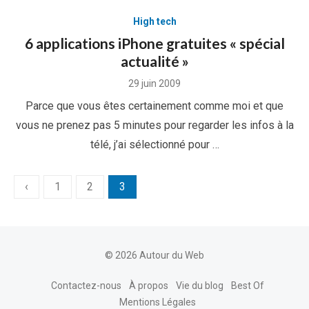
High tech
6 applications iPhone gratuites « spécial
actualité »
Posted
29 juin 2009
on
Parce que vous êtes certainement comme moi et que
vous ne prenez pas 5 minutes pour regarder les infos à la
télé, j’ai sélectionné pour …
Pagination
‹
1
2
3
des
publications
© 2026 Autour du Web
Contactez-nous
À propos
Vie du blog
Best Of
Mentions Légales