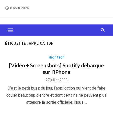
Skip
8 août 2026
access_time
to
content
Le Web, c'est comme une boîte de chocolats… On
sait jamais sur quoi on va tomber !
ÉTIQUETTE :
APPLICATION
High tech
[Vidéo + Screenshots] Spotify débarque
sur l’iPhone
Posted
27 juillet 2009
on
C’est le petit buzz du jour, l’application qui vient de faire
couler beaucoup d’encre et dont certains ne peuvent plus
attendre la sortie officielle. Nous …