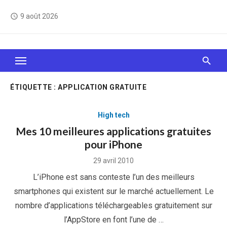
Skip
9 août 2026
access_time
to
content
Le Web, c'est comme une boîte de chocolats… On
sait jamais sur quoi on va tomber !
ÉTIQUETTE :
APPLICATION GRATUITE
High tech
Mes 10 meilleures applications gratuites
pour iPhone
Posted
29 avril 2010
on
L’iPhone est sans conteste l’un des meilleurs
smartphones qui existent sur le marché actuellement. Le
nombre d’applications téléchargeables gratuitement sur
l’AppStore en font l’une de …