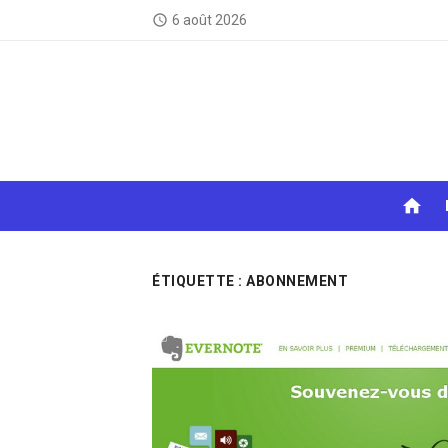
Skip
6 août 2026
access_time
to
content
home
ÉTIQUETTE :
ABONNEMENT