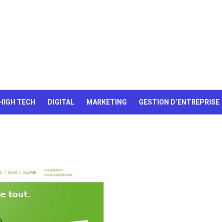
Le Web,
c'est
comme
une boîte
HIGH TECH
DIGITAL
MARKETING
GESTION D’ENTREPRISE
de
chocolats…
On sait
jamais sur
quoi on va
tomber !