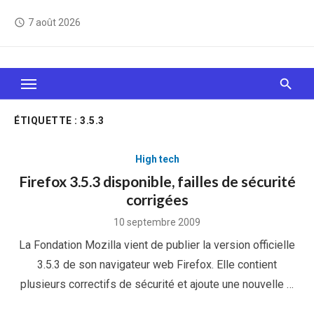
Skip
7 août 2026
access_time
to
content
Le Web, c'est comme une boîte de chocolats… On
sait jamais sur quoi on va tomber !
ÉTIQUETTE :
3.5.3
High tech
Firefox 3.5.3 disponible, failles de sécurité
corrigées
Posted
10 septembre 2009
on
La Fondation Mozilla vient de publier la version officielle
3.5.3 de son navigateur web Firefox. Elle contient
plusieurs correctifs de sécurité et ajoute une nouvelle …